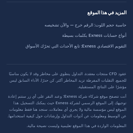
المزيد في هذا الموقع
حاسبة حجم اللوت: الرقم خرج — والآن تشخيصه
أنواع حسابات Exness بكلمات بسيطة
التقويم الاقتصادي Exness: تابع الأحداث التي تحرّك الأسواق
عقود CFD منتجات معقدة. التداول ينطوي على مخاطر وقد لا يكون مناسبًا
للجميع. التقلبات المفرطة تزيد المخاطر أكثر. كن حذرًا. الأداء السابق ليس
مؤشرًا على النتائج المستقبلية.
أنت تتصفح موقع شركاء شركة Exness؛ وعند النقر على أي زر ستتم إعادة
توجيهك إلى الموقع الرسمي لشركة Exness حيث يمكنك التسجيل. هذا
الموقع ليس مؤسسة مالية ولا يجري أي معاملات. ستجد هنا فقط معلومات
عن الوسيط ومعلومات عن أدوات التداول وإرشادات حول كيفية استخدامها.
المعلومات الواردة في هذا الموقع تعليمية وليست نصيحة مالية.